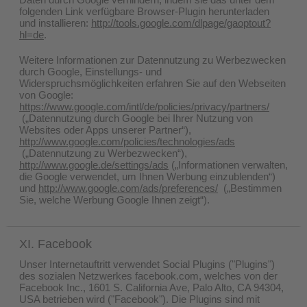
folgenden Link verfügbare Browser-Plugin herunterladen
und installieren:
http://tools.google.com/dlpage/gaoptout?
hl=de
.
Weitere Informationen zur Datennutzung zu Werbezwecken
durch Google, Einstellungs- und
Widerspruchsmöglichkeiten erfahren Sie auf den Webseiten
von Google:
https://www.google.com/intl/de/policies/privacy/partners/
(„Datennutzung durch Google bei Ihrer Nutzung von
Websites oder Apps unserer Partner“),
http://www.google.com/policies/technologies/ads
(„Datennutzung zu Werbezwecken“),
http://www.google.de/settings/ads
(„Informationen verwalten,
die Google verwendet, um Ihnen Werbung einzublenden“)
und
http://www.google.com/ads/preferences/
(„Bestimmen
Sie, welche Werbung Google Ihnen zeigt“).
XI. Facebook
Unser Internetauftritt verwendet Social Plugins ("Plugins")
des sozialen Netzwerkes facebook.com, welches von der
Facebook Inc., 1601 S. California Ave, Palo Alto, CA 94304,
USA betrieben wird ("Facebook"). Die Plugins sind mit