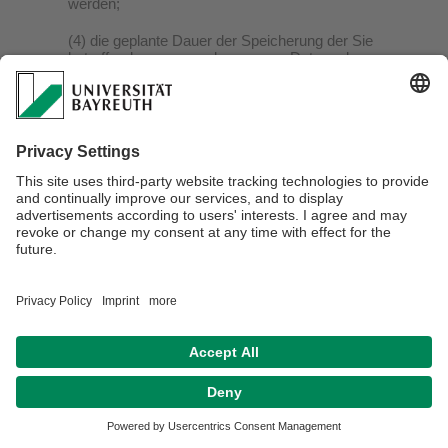
werden;
(4) die geplante Dauer der Speicherung der Sie
betreffenden personenbezogenen Daten oder,
falls konkrete Angaben hierzu nicht möglich
sind, Kriterien für die Festlegung der
Speicherdauer;
(5) das Bestehen eines Rechts auf Berichtigung
oder Löschung der Sie betreffenden
personenbezogenen Daten, eines Rechts auf
Einschränkung der Verarbeitung durch den
Verantwortlichen oder eines
Widerspruchsrechts gegen diese Verarbeitung;
(6) das Bestehen eines Beschwerderechts bei
einer Aufsichtsbehörde;
(7) alle verfügbaren Informationen über die
Herkunft der Daten, wenn die
personenbezogenen Daten nicht bei der
betroffenen Person erhoben werden;
(8) das Bestehen einer automatisierten
Entscheidungsfindung einschließlich Profiling
gemäß Art. 22 Abs. 1 und 4 DSGVO und –